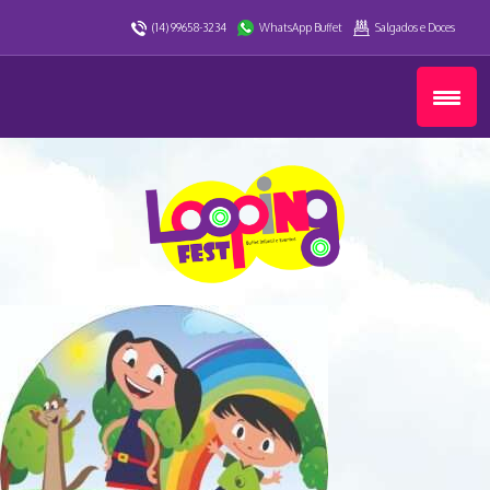
(14) 99658-3234
WhatsApp Buffet
Salgados e Doces