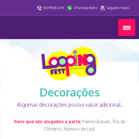
(14) 99658-3234
WhatsApp Buffet
Salgados e Doces
Decorações
Algumas decorações possui valor adicional.
Itens que são alugados a parte:
Painel Grande, Trio de
Cilindros, Número de Led.