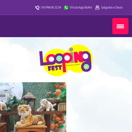
(14) 99658-3234
WhatsApp Buffet
Salgados e Doces