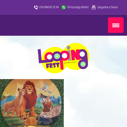
(14) 99658-3234
WhatsApp Buffet
Salgados e Doces