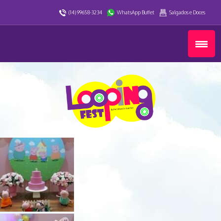
(14) 99658-3234
WhatsApp Buffet
Salgados e Doces