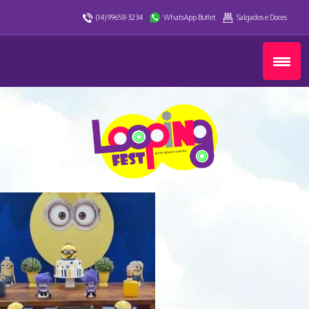
(14) 99658-3234
WhatsApp Buffet
Salgados e Doces