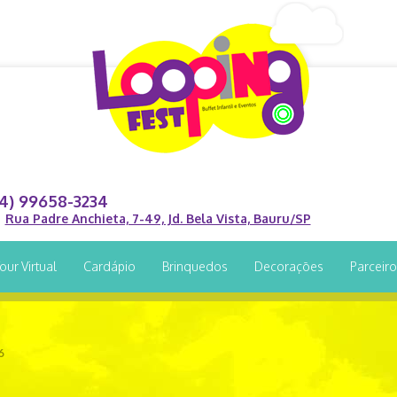
14) 99658-3234
Rua Padre Anchieta, 7-49, Jd. Bela Vista, Bauru/SP
our Virtual
Cardápio
Brinquedos
Decorações
Parceir
6