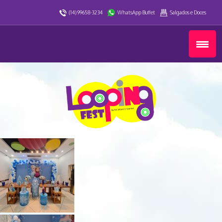
(14) 99658-3234
WhatsApp Buffet
Salgados e Doces