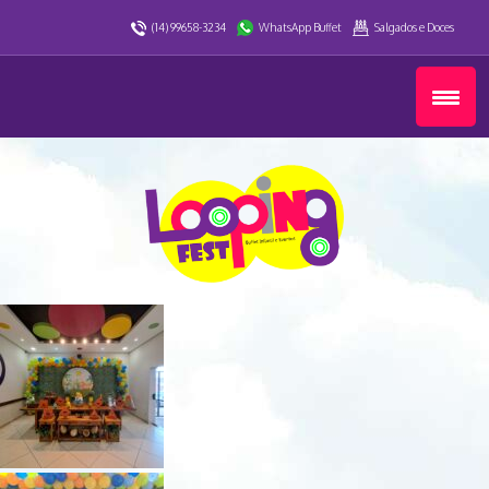
(14) 99658-3234
WhatsApp Buffet
Salgados e Doces