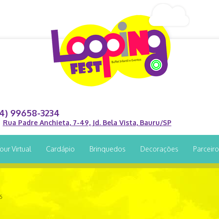
14) 99658-3234
Rua Padre Anchieta, 7-49, Jd. Bela Vista, Bauru/SP
our Virtual
Cardápio
Brinquedos
Decorações
Parceir
6