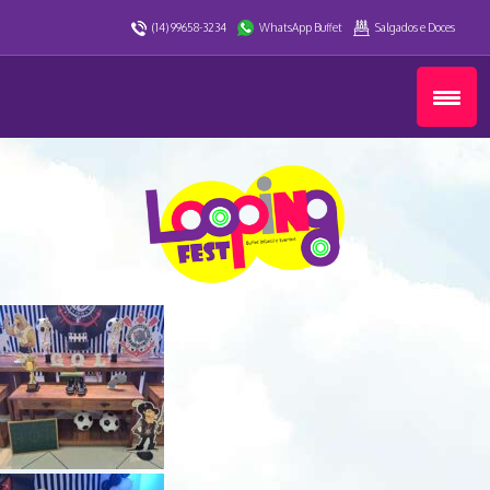
(14) 99658-3234
WhatsApp Buffet
Salgados e Doces