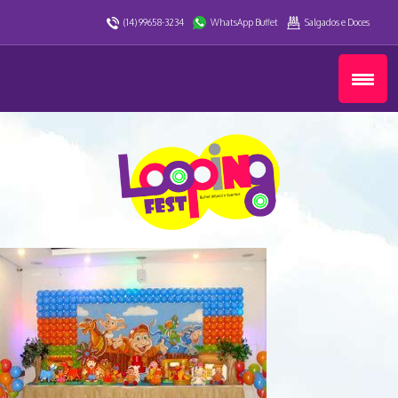
(14) 99658-3234
WhatsApp Buffet
Salgados e Doces