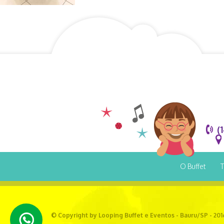
(
O Buffet
T
© Copyright by Looping Buffet e Eventos - Bauru/SP - 201