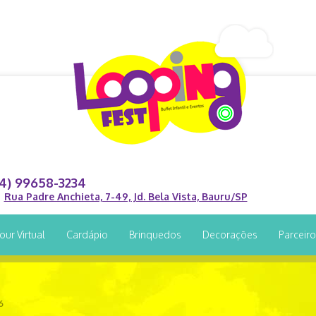
14) 99658-3234
Rua Padre Anchieta, 7-49, Jd. Bela Vista, Bauru/SP
our Virtual
Cardápio
Brinquedos
Decorações
Parceir
6