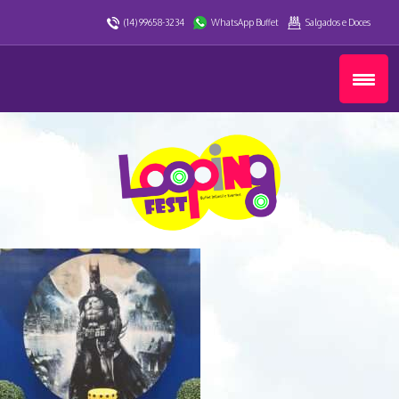
(14) 99658-3234
WhatsApp Buffet
Salgados e Doces