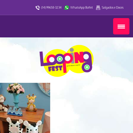
(14) 99658-3234
WhatsApp Buffet
Salgados e Doces