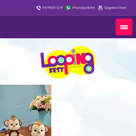
(14) 99658-3234
WhatsApp Buffet
Salgados e Doces