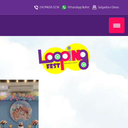
(14) 99658-3234
WhatsApp Buffet
Salgados e Doces