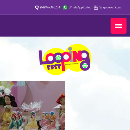
(14) 99658-3234
WhatsApp Buffet
Salgados e Doces